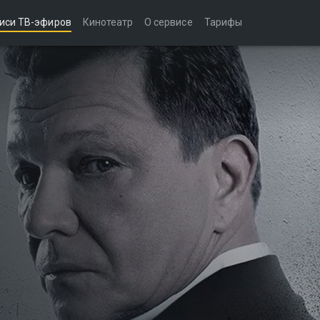
иси ТВ-эфиров
Кинотеатр
О сервисе
Тарифы