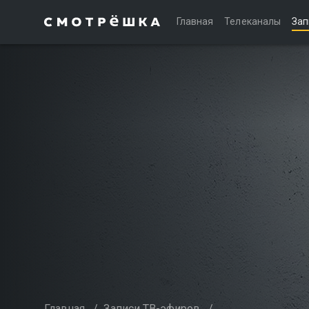
Главная
Телеканалы
Зап
Главная
/
Записи ТВ-эфиров
/