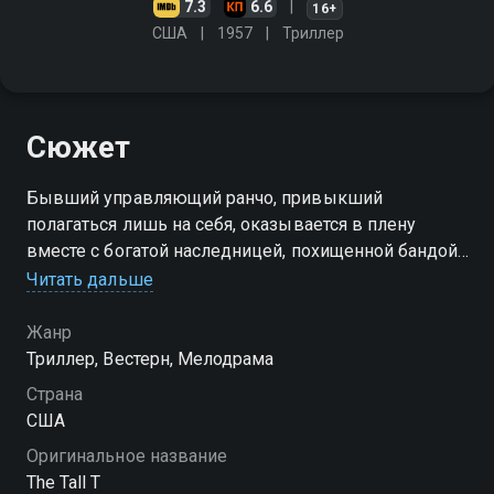
7.3
6.6
16+
США
1957
Триллер
Сюжет
Бывший управляющий ранчо, привыкший
полагаться лишь на себя, оказывается в плену
вместе с богатой наследницей, похищенной бандой
преступников ради выкупа
Читать дальше
Жанр
Триллер, Вестерн, Мелодрама
Страна
США
Оригинальное название
The Tall T