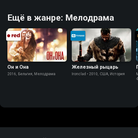
Ещё в жанре: Мелодрама
Он и Она
Железный рыцарь
2016, Бельгия, Мелодрама
Ironclad • 2010, США, История
M