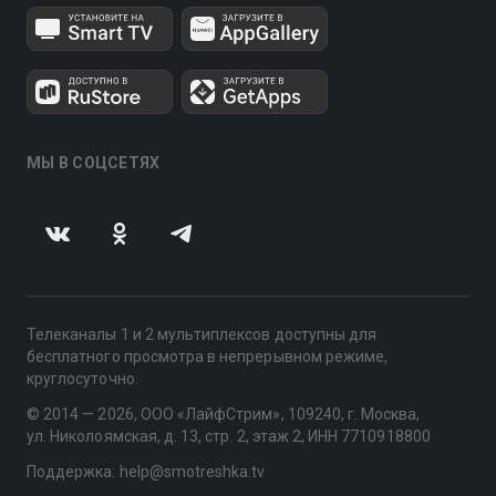
МЫ В СОЦСЕТЯХ
Телеканалы 1 и 2 мультиплексов доступны для
бесплатного просмотра в непрерывном режиме,
круглосуточно.
© 2014 — 2026, ООО «ЛайфСтрим», 109240, г. Москва,
ул. Николоямская, д. 13, стр. 2, этаж 2, ИНН 7710918800
Поддержка: help@smotreshka.tv