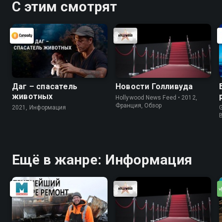
С этим смотрят
Даг – спасатель
Новости Голливуда
животных
Hollywood News Feed • 2012,
Франция, Обзор
2021, Информация
G
Ещё в жанре: Информация