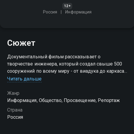
12+
Россия
Информация
Сюжет
Документальный фильм рассказывает о
творчестве инженера, который создал свыше 500
сооружений по всему миру - от виадука до каркаса
Статуи Свободы. Его проекты объединили сталь и
Читать дальше
изящество архитектуры
Жанр
Информация, Общество, Просвещение, Репортаж
Страна
Россия