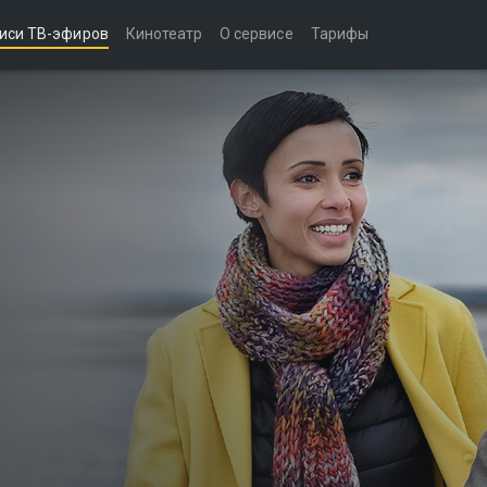
иси ТВ-эфиров
Кинотеатр
О сервисе
Тарифы