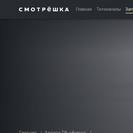
Главная
Телеканалы
Зап
Главная
/
Записи ТВ-эфиров
/