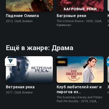
Падение Олимпа
Багровые реки
2013, США, Боевик
The Crimson Rivers • 2000, США,
E
Криминал
Ещё в жанре: Драма
Ветреная река
Клуб любителей книг и
пирогов из
2017, США, Боевик
I
картофельных
The Guernsey Literary and Potato
очистков
Peel Pie Society • 2018, США,
История