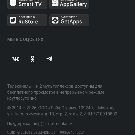
МЫ В СОЦСЕТЯХ
Телеканалы 1 и 2 мультиплексов доступны для
бесплатного просмотра в непрерывном режиме,
круглосуточно.
© 2014 — 2026, ООО «ЛайфСтрим», 109240, г. Москва,
ул. Николоямская, д. 13, стр. 2, этаж 2, ИНН 7710918800
Поддержка: help@smotreshka.tv
UUID: 6f9cf613-c3dd-43fc-a94f-993b64c4e2c1