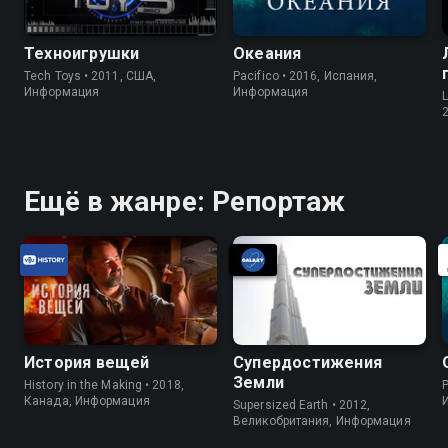
Техноигрушки
Океания
Tech Toys • 2011, США,
Pacifico • 2016, Испания,
Информация
Информация
Ещё в жанре: Репортаж
История вещей
Супердостижения
Земли
History in the Making • 2018,
P
Канада, Информация
Supersized Earth • 2012,
Великобритания, Информация