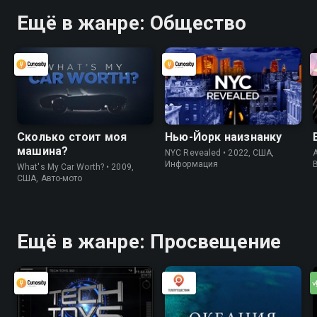
Ещё в жанре: Общество
Сколько стоит моя
Нью-Йорк наизнанку
машина?
NYC Revealed • 2022, США,
A
Информация
What's My Car Worth? • 2009,
США, Авто-мото
Ещё в жанре: Просвещение