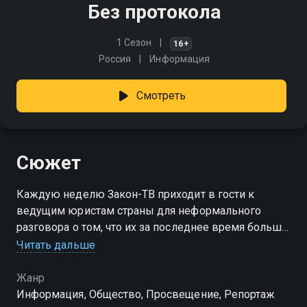
Без протокола
1 Сезон
16+
Россия
Информация
Смотреть
Сюжет
Каждую неделю Закон-ТВ приходит в гости к
ведущим юристам страны для неформального
разговора о том, что их за последнее время больше
всего взволновало в правотворчестве и
Читать дальше
правоприменении
Жанр
Информация, Общество, Просвещение, Репортаж