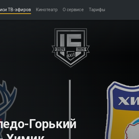
иси ТВ-эфиров
Кинотеатр
О сервисе
Тарифы
педо-Горький
- Химик