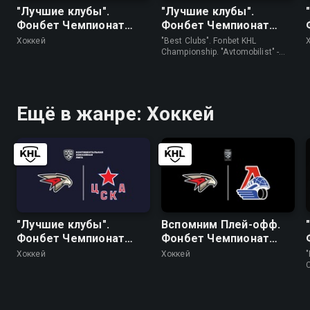
"Лучшие клубы".
"Лучшие клубы".
Фонбет Чемпионат
Фонбет Чемпионат
КХЛ. "Авангард" - ЦСКА
КХЛ. "Автомобилист" -
Хоккей
"Best Clubs". Fonbet KHL
"Трактор"
Championship. "Avtomobilist" -
"Traktor" • Хоккей
Ещё в жанре: Хоккей
"Лучшие клубы".
Вспомним Плей-офф.
Фонбет Чемпионат
Фонбет Чемпионат
КХЛ. "Авангард" - ЦСКА
КХЛ. Плей-офф. 1/2
Хоккей
Хоккей
"
финала. "Авангард" -
(
"Локомотив". 4-й матч