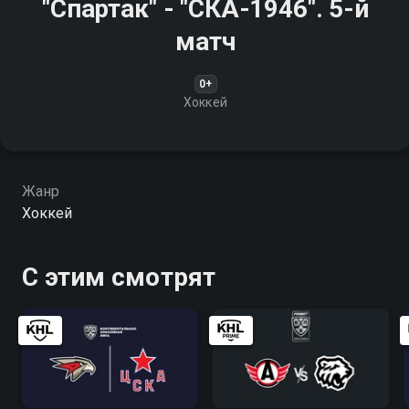
"Спартак" - "СКА-1946". 5-й
матч
0+
Хоккей
Жанр
Хоккей
С этим смотрят