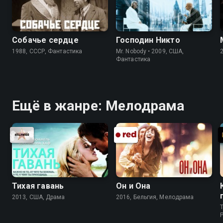
Собачье сердце
Господин Никто
1988, СССР, Фантастика
Mr. Nobody • 2009, США,
Фантастика
Ещё в жанре: Мелодрама
Тихая гавань
Он и Она
2013, США, Драма
2016, Бельгия, Мелодрама
T
P