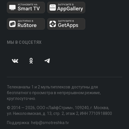
МЫ В СОЦСЕТЯХ
Телеканалы 1 и 2 мультиплексов доступны для
бесплатного просмотра в непрерывном режиме,
круглосуточно.
© 2014 — 2026, ООО «ЛайфСтрим», 109240, г. Москва,
ул. Николоямская, д. 13, стр. 2, этаж 2, ИНН 7710918800
Поддержка: help@smotreshka.tv