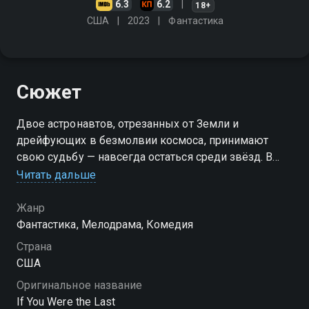
6.3
6.2
18+
США
2023
Фантастика
Сюжет
Двое астронавтов, отрезанных от Земли и
дрейфующих в безмолвии космоса, принимают
свою судьбу — навсегда остаться среди звёзд. В
этой тишине, где время теряет счёт, между ними
Читать дальше
рождается чувство: нежное, глубокое, единственно
возможное. Они строят свой маленький мир вдали
Жанр
от всего, что знали. Но однажды сигнал меняет всё
Фантастика, Мелодрама, Комедия
— их вызывают обратно. Возвращение на Землю, о
Страна
котором раньше можно было только мечтать,
США
теперь кажется испытанием. Ведь там, внизу, всё
Оригинальное название
иначе. А здесь, среди звёзд, они впервые были по-
If You Were the Last
настоящему вместе. «Ты просто космос» — смотрите