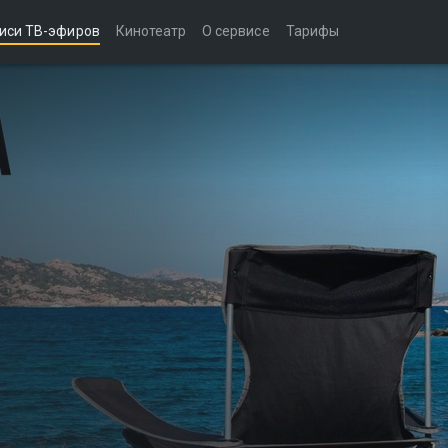
иси ТВ-эфиров
Кинотеатр
О сервисе
Тарифы