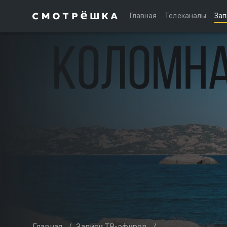
Главная
Телеканалы
Зап
Главная
/
Записи ТВ-эфиров
/