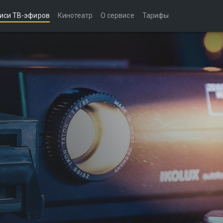
иси ТВ-эфиров
Кинотеатр
О сервисе
Тарифы