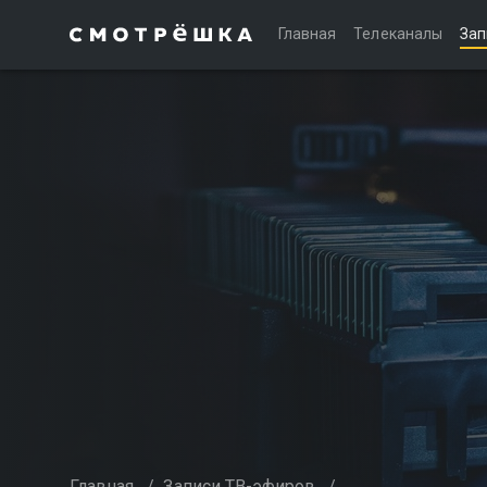
Главная
Телеканалы
Зап
Главная
/
Записи ТВ-эфиров
/