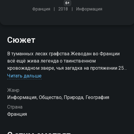
6+
Франция
2018
Информация
Сюжет
В туманных лесах графства Жеводан во Франции
всё ещё жива легенда о таинственном
кровожадном звере, чья загадка на протяжении 250
лет так и не была разгадана. В последние пять лет
Читать дальше
вновь заговорили о мифическом жеводанском
звере…
Жанр
Информация, Общество, Природа, География
Страна
Франция