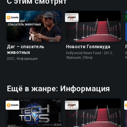
С этим смотрят
Даг – спасатель
Новости Голливуда
животных
Hollywood News Feed • 2012,
B
Франция, Обзор
2021, Информация
Ещё в жанре: Информация