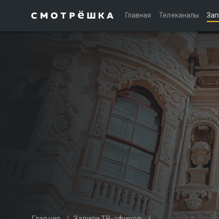
Главная
Телеканалы
Зап
Главная
/
Записи ТВ-эфиров
/