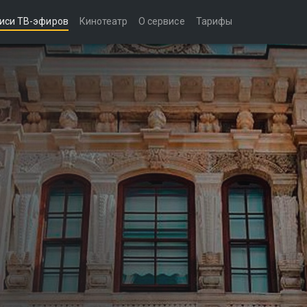
иси ТВ-эфиров
Кинотеатр
О сервисе
Тарифы