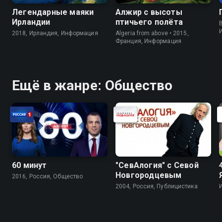
Легендарные маяки
Алжир с высоты
Ирландии
птичьего полёта
B
2018, Ирландия, Информация
Algeria from above • 2015,
Франция, Информация
Ещё в жанре: Общество
60 минут
"СевАлогия" с Севой
Новгородцевым
2016, Россия, Общество
2004, Россия, Публицистика