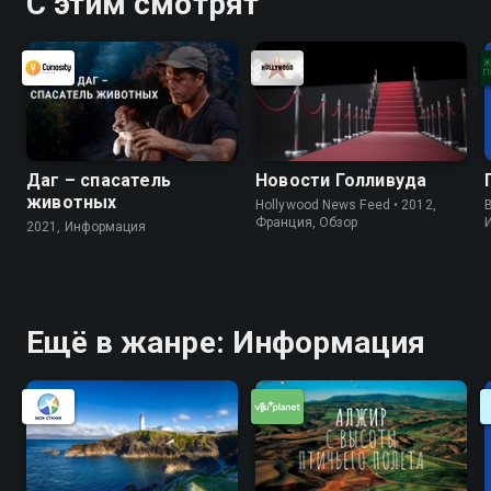
С этим смотрят
Даг – спасатель
Новости Голливуда
животных
Hollywood News Feed • 2012,
B
Франция, Обзор
2021, Информация
Ещё в жанре: Информация