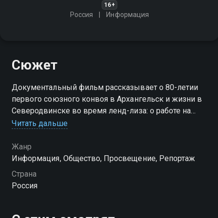
16+
Россия
Информация
Сюжет
Документальный фильм рассказывает о 80-летии
первого союзного конвоя в Архангельск и жизни в
Северодвинске во время ленд-лиза: о работе на
недостроенном заводе и ценах, заплаченных за
Читать дальше
общение с иностранными моряками
Жанр
Информация, Общество, Просвещение, Репортаж
Страна
Россия