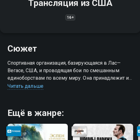
Трансляция из США
16+
Сюжет
Спортивная организация, базирующаяся в Лас—
Вегасе, США, и проводящая бои по смешанным
единоборствам по всему миру. Она принадлежит и
управляется Zuffa, дочерней компанией Endeavor
Читать дальше
Group Holdings. Основана в 1993 году
Ещё в жанре: