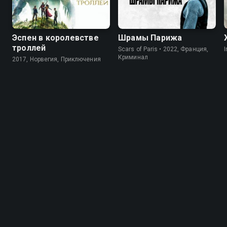
Эспен в королевстве
Шрамы Парижа
троллей
Scars of Paris • 2022, Франция,
I
Криминал
2017, Норвегия, Приключения