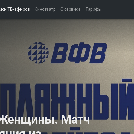
иси ТВ-эфиров
Кинотеатр
О сервисе
Тарифы
 Женщины. Матч
ляция из