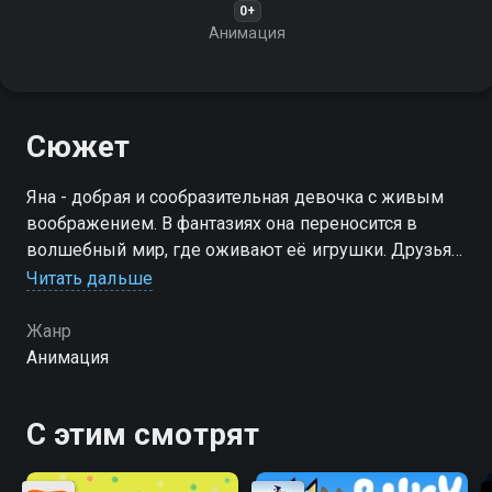
0+
Анимация
Сюжет
Яна - добрая и сообразительная девочка с живым
воображением. В фантазиях она переносится в
волшебный мир, где оживают её игрушки. Друзья
постоянно попадают в нелепые ситуации, но
Читать дальше
находчивая Яна всегда приходит им на помощь
Жанр
Анимация
С этим смотрят