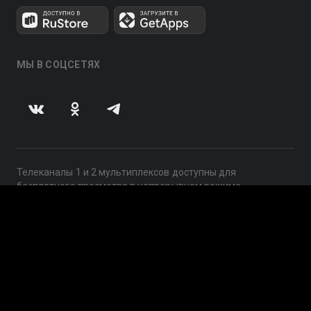
МЫ В СОЦСЕТЯХ
Телеканалы 1 и 2 мультиплексов доступны для
бесплатного просмотра в непрерывном режиме,
круглосуточно.
© 2014 — 2026, ООО «ЛайфСтрим», 109240, г. Москва,
ул. Николоямская, д. 13, стр. 2, этаж 2, ИНН 7710918800
Поддержка: help@smotreshka.tv
UUID: 5f06a4f4-7937-4320-a245-9fa744c46f3e
v3.10.4
|
SSR