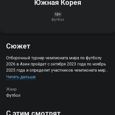
Южная Корея
12+
Футбол
Сюжет
Отборочный турнир чемпионата мира по футболу
2026 в Азии пройдет с октября 2023 года по ноябрь
2025 года и определит участников чемпионата мира
2026 года от АФК. Первые два раунда будут
Читать дальше
являться также частью отборочного турнира на
Кубок Азии 2027 года
Жанр
Футбол
С этим смотрят