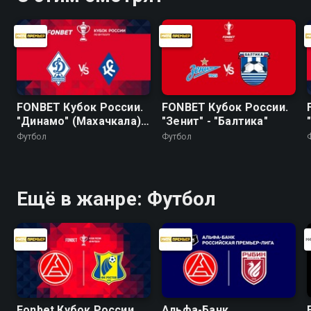
FONBET Кубок России.
FONBET Кубок России.
"Динамо" (Махачкала) -
"Зенит" - "Балтика"
"Крылья Советов"
Футбол
Футбол
Ещё в жанре: Футбол
Fonbet Кубок России.
Альфа-Банк