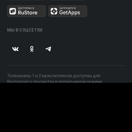
МЫ В СОЦСЕТЯХ
Телеканалы 1 и 2 мультиплексов доступны для
бесплатного просмотра в непрерывном режиме,
круглосуточно.
© 2014 — 2026, ООО «ЛайфСтрим», 109240, г. Москва,
ул. Николоямская, д. 13, стр. 2, этаж 2, ИНН 7710918800
Поддержка: help@smotreshka.tv
UUID: a2502353-a4a2-43f0-978d-6e2ae6c4d3b2
v3.10.4
|
SSR