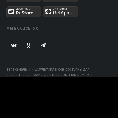
МЫ В СОЦСЕТЯХ
Телеканалы 1 и 2 мультиплексов доступны для
бесплатного просмотра в непрерывном режиме,
круглосуточно.
© 2014 — 2026, ООО «ЛайфСтрим», 109240, г. Москва,
ул. Николоямская, д. 13, стр. 2, этаж 2, ИНН 7710918800
Поддержка: help@smotreshka.tv
UUID: e4a71a2c-0cf9-44f0-b0d3-bfa871c0585a
v3.10.4
|
SSR