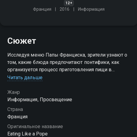
12+
Франция
2016
Информация
Сюжет
Исследуя меню Папы Франциска, зрители узнают о
том, какие блюда предпочитают понтифики, как
организуется процесс приготовления пищи в
Ватикане, как традиции питания сочетаются с
Читать дальше
современными тенденциями здорового образа
жизни
Жанр
Информация, Просвещение
Страна
Франция
Оригинальное название
Eating Like a Pope