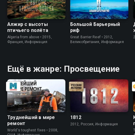
Алжир с высоты
Большой Барьерный
птичьего полёта
риф
Algeria from above • 2015,
Great Barrier Reef • 2012,
Франция, Информация
Великобритания, Информация
Ещё в жанре: Просвещение
Труднейший в мире
1812
ремонт
2012, Россия, Информация
World's toughest fixes • 2008,
T
США, Информация