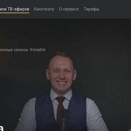
иси ТВ-эфиров
Кинотеатр
О сервисе
Тарифы
полные сезоны. Успейте
а