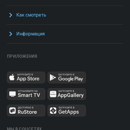
Как смотреть
Информация
ПРИЛОЖЕНИЯ
МЫ В СОЦСЕТЯХ