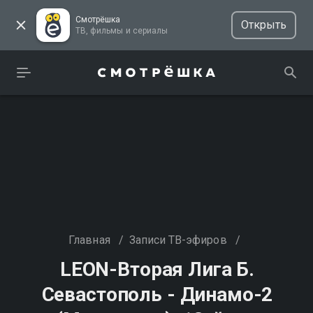
Смотрёшка
Открыть
ТВ, фильмы и сериалы
Главная
/
Записи ТВ-эфиров
/
LEON-Вторая Лига Б.
Севастополь - Динамо-2