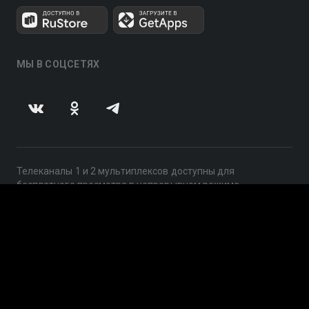
МЫ В СОЦСЕТЯХ
Телеканалы 1 и 2 мультиплексов доступны для
бесплатного просмотра в непрерывном режиме,
круглосуточно.
© 2014 — 2026, ООО «ЛайфСтрим», 109240, г. Москва,
ул. Николоямская, д. 13, стр. 2, этаж 2, ИНН 7710918800
Поддержка: help@smotreshka.tv
UUID: e2497ca4-f2f4-4eb9-b639-b6de5acfd045
v3.10.4
|
SSR