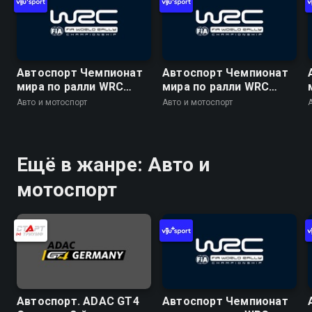
Автоспорт Чемпионат
Автоспорт Чемпионат
мира по ралли WRC
мира по ралли WRC
2026. 10 этап. Ралли
2026. 10 этап. Ралли
Авто и мотоспорт
Авто и мотоспорт
Финляндия. День 1. 1
Финляндия. День 2. 9
спецучасток. Харью 1
спецучасток. Хохо 2
Ещё в жанре: Авто и
мотоспорт
Автоспорт. ADAC GT4
Автоспорт Чемпионат