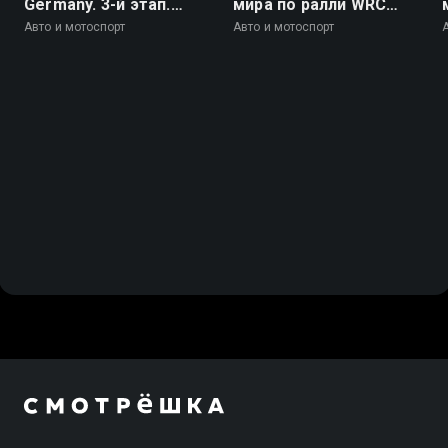
Germany. 3-й этап.
мира по ралли WRC
Ошерслебен. Гонка 2
2026. 10 этап. Ралли
Авто и мотоспорт
Авто и мотоспорт
Финляндия. День 4. 19
спецучасток. Химос -
Йямся 1