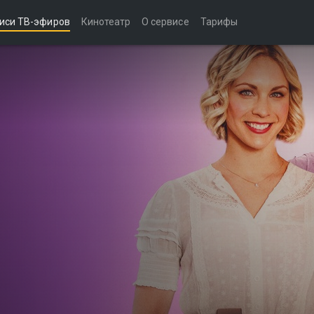
иси ТВ-эфиров
Кинотеатр
О сервисе
Тарифы