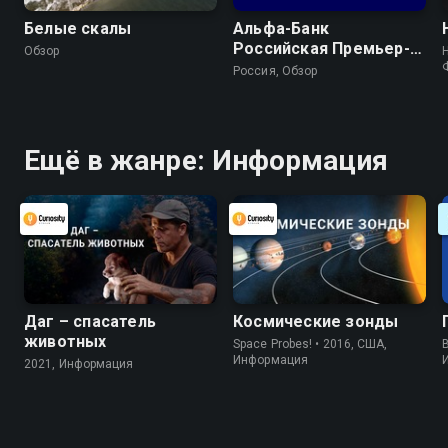
Белые скалы
Альфа-Банк
Российская Премьер-
Обзор
Лига. Обзор тура
Россия, Обзор
Ещё в жанре: Информация
Даг – спасатель
Космические зонды
животных
Space Probes! • 2016, США,
B
Информация
2021, Информация