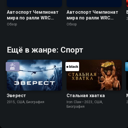
Автоспорт Чемпионат
Автоспорт Чемпионат
мира по ралли WRC
мира по ралли WRC
2026. 10 этап. Ралли
2026. Обзор 10 этапа -
Обзор
Обзор
Финляндия. Обзор 4
Ралли Финляндия
дня
Ещё в жанре: Спорт
Эверест
Стальная хватка
2015, США, Биография
Iron Claw • 2023, США,
Биография