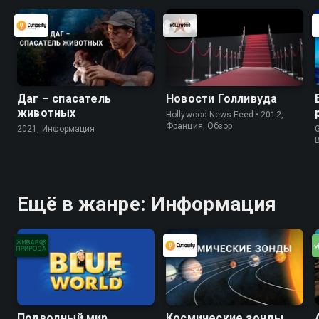
Даг – спасатель
Новости Голливуда
животных
Hollywood News Feed • 2012,
Франция, Обзор
2021, Информация
G
Ещё в жанре: Информация
Подводный мир
Космические зонды