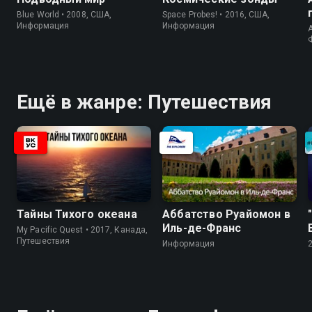
Blue World • 2008, США,
Space Probes! • 2016, США,
Информация
Информация
A
Ещё в жанре: Путешествия
Тайны Тихого океана
Аббатство Руайомон в
Иль-де-Франс
My Pacific Quest • 2017, Канада,
Путешествия
Информация