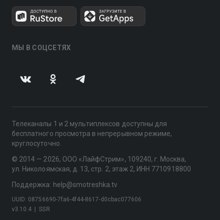
МЫ В СОЦСЕТЯХ
Телеканалы 1 и 2 мультиплексов доступны для
бесплатного просмотра в непрерывном режиме,
круглосуточно.
© 2014 — 2026, ООО «ЛайфСтрим», 109240, г. Москва,
ул. Николоямская, д. 13, стр. 2, этаж 2, ИНН 7710918800
Поддержка: help@smotreshka.tv
UUID: 08756690-7fa6-4f44-8617-d0cbac077606
v3.10.4
|
SSR