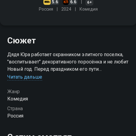
5.6
6.6
6+
Россия
2024
Комедия
Сюжет
Дядя Юра работает охранником элитного поселка,
"воспитывает" декоративного поросёнка и не любит
Новый год. Перед праздником его пути
пересекаются с незнакомкой, которая, словно
Читать дальше
Золушка, мечтает встретить своего принца - актёра
из турецких сериалов
Жанр
Комедия
Страна
Россия