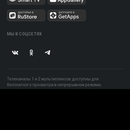
МЫ В СОЦСЕТЯХ
Телеканалы 1 и 2 мультиплексов доступны для
бесплатного просмотра в непрерывном режиме,
круглосуточно.
© 2014 — 2026, ООО «ЛайфСтрим», 109240, г. Москва,
ул. Николоямская, д. 13, стр. 2, этаж 2, ИНН 7710918800
Поддержка: help@smotreshka.tv
UUID: 72993d6f-3c44-4376-b8d6-f8bcd25e0b96
v3.10.4
|
SSR