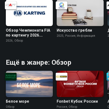
Обзор Чемпионата FIA
Искусство гребли
по картингу 2026.
2025, Россия, Информация
Arrive and Drive
2026, Обзор
Ещё в жанре: Обзор
Белое море
Fonbet Кубок России
Обзор
Россия, Обзор