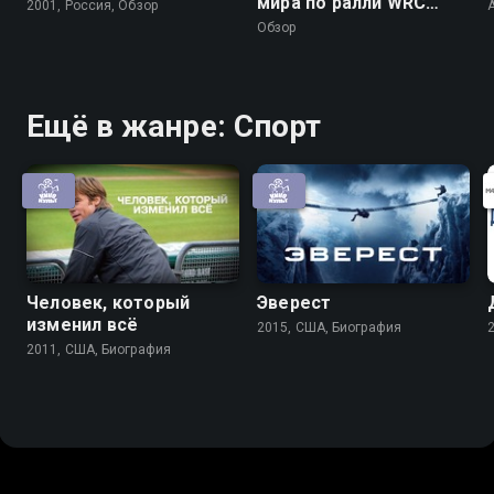
мира по ралли WRC
2001, Россия, Обзор
A
2026. Обзор 10 этапа -
Обзор
Ралли Финляндия
Ещё в жанре: Спорт
Человек, который
Эверест
изменил всё
2015, США, Биография
2011, США, Биография