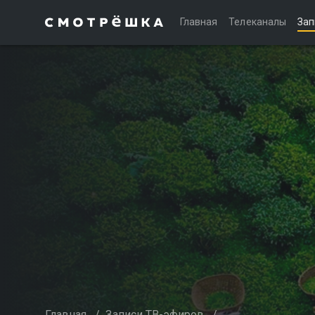
Главная
Телеканалы
Зап
Главная
/
Записи ТВ-эфиров
/