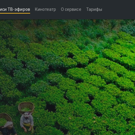
иси ТВ-эфиров
Кинотеатр
О сервисе
Тарифы