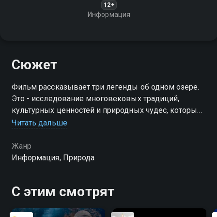
12+
Информация
Сюжет
Фильм рассказывает три легенды об одном озере.
Это - исследование многовековых традиций,
культурных ценностей и природных чудес, которые
объединяют людей вокруг одного из величайших
Читать дальше
сокровищ России
Жанр
Информация, Природа
С этим смотрят