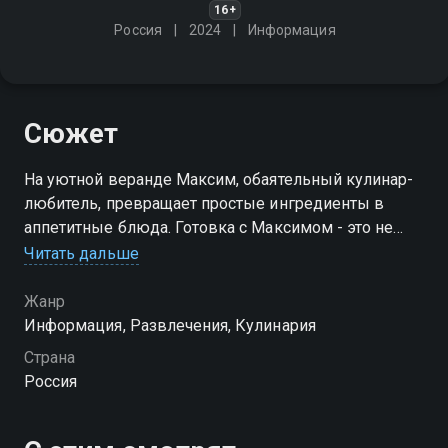
16+
Россия
2024
Информация
Сюжет
На уютной веранде Максим, обаятельный кулинар-
любитель, превращает простые ингредиенты в
аппетитные блюда. Готовка с Максимом - это не
просто процесс, а настоящая кулинарная история,
Читать дальше
приправленная отменным юмором!
Жанр
Посмотреть онлайн 1 сезон сериала Кухня с иронией
Информация, Развлечения, Кулинария
вы можете совершенно бесплатно в хорошем HD
Страна
качестве на Смотрёшке
Россия