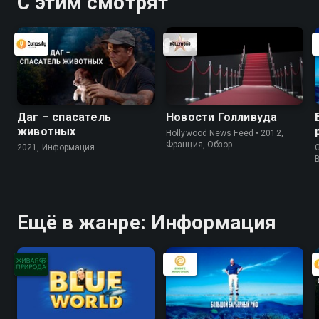
С этим смотрят
Даг – спасатель
Новости Голливуда
животных
Hollywood News Feed • 2012,
Франция, Обзор
2021, Информация
G
Ещё в жанре: Информация