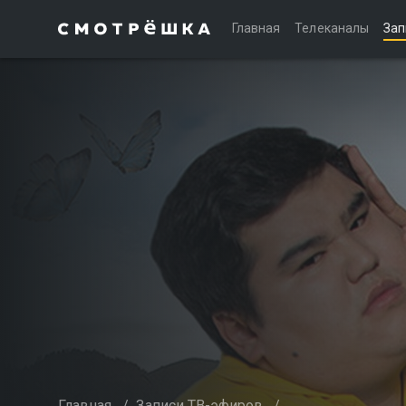
Главная
Телеканалы
Зап
Главная
/
Записи ТВ-эфиров
/