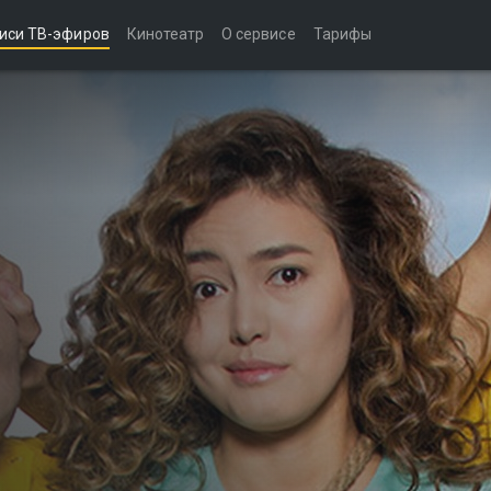
иси ТВ-эфиров
Кинотеатр
О сервисе
Тарифы