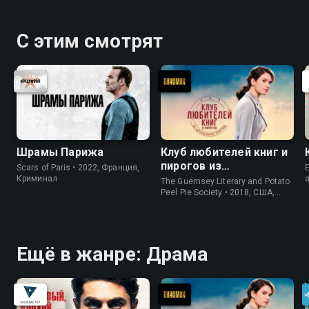
С этим смотрят
Шрамы Парижа
Клуб любителей книг и
пирогов из
Scars of Paris • 2022, Франция,
E
картофельных
Криминал
The Guernsey Literary and Potato
очистков
Peel Pie Society • 2018, США,
История
Ещё в жанре: Драма