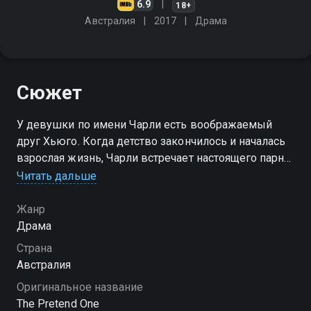
6.9
18+
Австралия
2017
Драма
Сюжет
У девушки по имени Чарли есть воображаемый
друг Хьюго. Когда детство закончилось и началась
взрослая жизнь, Чарли встречает настоящего парня
и влюбляется в него. Существование Хьюго
Читать дальше
оказывается под угрозой
Жанр
Драма
Страна
Австралия
Оригинальное название
The Pretend One