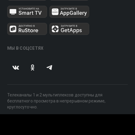
МЫ В СОЦСЕТЯХ
Телеканалы 1 и 2 мультиплексов доступны для
бесплатного просмотра в непрерывном режиме,
круглосуточно.
© 2014 — 2026, ООО «ЛайфСтрим», 109240, г. Москва,
ул. Николоямская, д. 13, стр. 2, этаж 2, ИНН 7710918800
Поддержка: help@smotreshka.tv