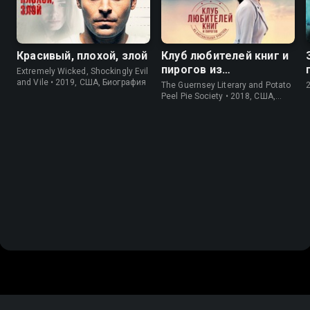
Красивый, плохой, злой
Клуб любителей книг и
пирогов из
Extremely Wicked, Shockingly Evil
картофельных
and Vile • 2019, США, Биография
The Guernsey Literary and Potato
очистков
Peel Pie Society • 2018, США,
История