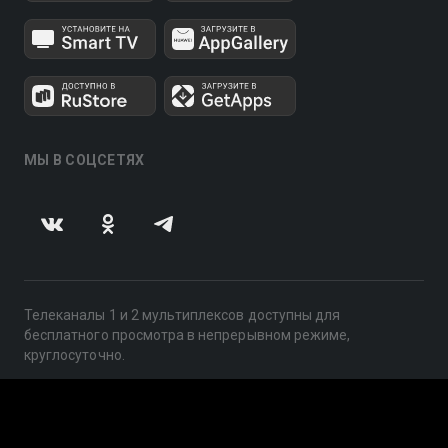
МЫ В СОЦСЕТЯХ
Телеканалы 1 и 2 мультиплексов доступны для
бесплатного просмотра в непрерывном режиме,
круглосуточно.
© 2014 — 2026, ООО «ЛайфСтрим», 109240, г. Москва,
ул. Николоямская, д. 13, стр. 2, этаж 2, ИНН 7710918800
Поддержка: help@smotreshka.tv