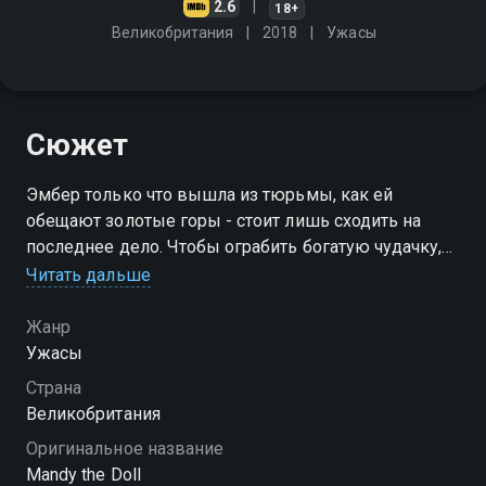
2.6
18+
Великобритания
2018
Ужасы
Сюжет
Эмбер только что вышла из тюрьмы, как ей
обещают золотые горы - стоит лишь сходить на
последнее дело. Чтобы ограбить богатую чудачку,
девушка устраивается в дом нянечкой, однако
Читать дальше
очень скоро понимает, что вместо ребёнка ей
предстоит следить за куклой
Жанр
Ужасы
Страна
Великобритания
Оригинальное название
Mandy the Doll