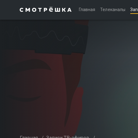
Главная
Телеканалы
Зап
Главная
/
Записи ТВ-эфиров
/