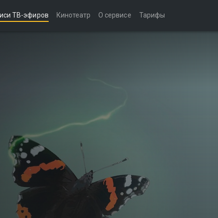
иси ТВ-эфиров
Кинотеатр
О сервисе
Тарифы