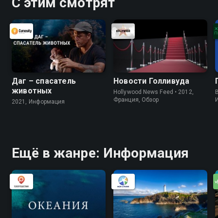
С этим смотрят
Даг – спасатель
Новости Голливуда
животных
Hollywood News Feed • 2012,
B
Франция, Обзор
2021, Информация
Ещё в жанре: Информация