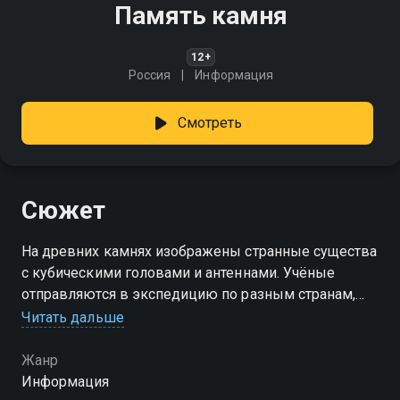
Память камня
12+
Россия
Информация
Смотреть
Сюжет
На древних камнях изображены странные существа
с кубическими головами и антеннами. Учёные
отправляются в экспедицию по разным странам,
чтобы понять, кто и зачем их создал
Читать дальше
Жанр
Информация