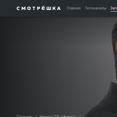
Главная
Телеканалы
Зап
Главная
/
Записи ТВ-эфиров
/