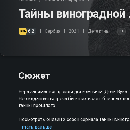
Тайны виноградной 
6.2
Сербия
2021
Детектив
0+
Сюжет
Вера занимается производством вина. Дочь Вука 
Неожиданная встреча бывших возлюбленных после
тайны прошлого
Посмотреть онлайн 2 сезон сериала Тайны виног
хорошем HD качестве на Смотрёшке
Читать дальше