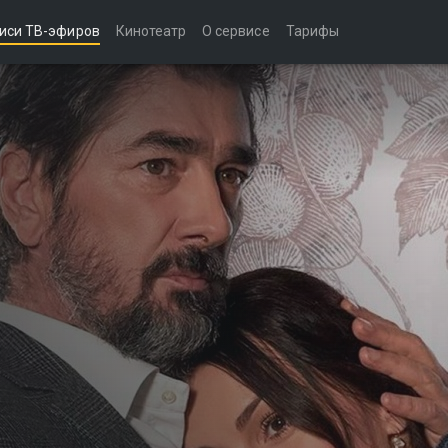
иси ТВ-эфиров
Кинотеатр
О сервисе
Тарифы