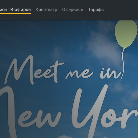
иси ТВ-эфиров
Кинотеатр
О сервисе
Тарифы