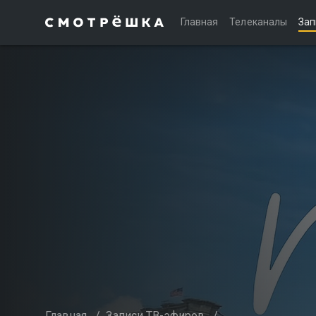
Главная
Телеканалы
Зап
Главная
/
Записи ТВ-эфиров
/