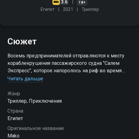
3.6
18+
Египет
2021
Триллер
Сюжет
Восемь предпринимателей отправляются к месту
кораблекрушения пассажирского судна "Салем
Экспресс", которое напоролось на риф во время
шторма и ушло ко дну. Спустившись на глубину,
Читать дальше
герои сталкиваются с кровожадными акулами-мако
Жанр
Триллер, Приключения
Страна
Египет
Оригинальное название
Mako