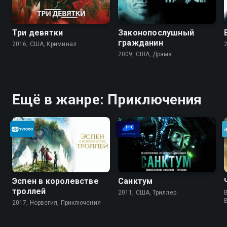
Три девятки
Законопослушный
гражданин
2016, США, Криминал
2009, США, Драма
Ещё в жанре: Приключения
Эспен в королевстве
Санктум
троллей
2011, США, Триллер
B
2017, Норвегия, Приключения