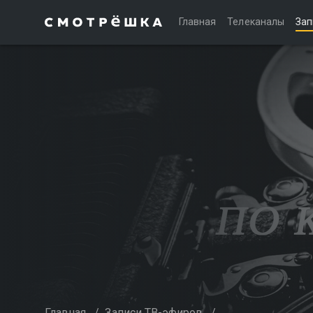
Главная
Телеканалы
Зап
Главная
/
Записи ТВ-эфиров
/