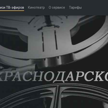
иси ТВ-эфиров
Кинотеатр
О сервисе
Тарифы