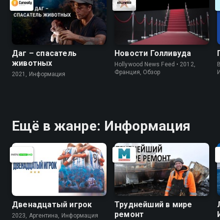
Даг – спасатель
Новости Голливуда
животных
Hollywood News Feed • 2012,
B
Франция, Обзор
2021, Информация
Ещё в жанре: Информация
Двенадцатый игрок
Труднейший в мире
ремонт
2023, Аргентина, Информация