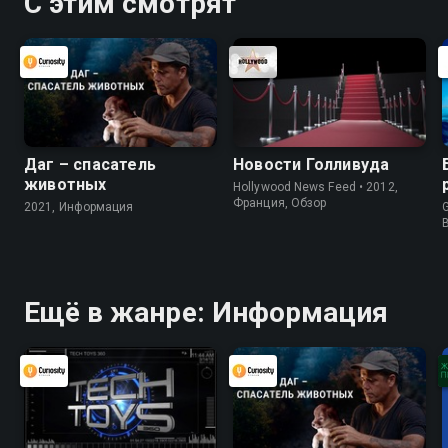
С этим смотрят
Даг – спасатель
Новости Голливуда
животных
Hollywood News Feed • 2012,
Франция, Обзор
2021, Информация
G
Ещё в жанре: Информация