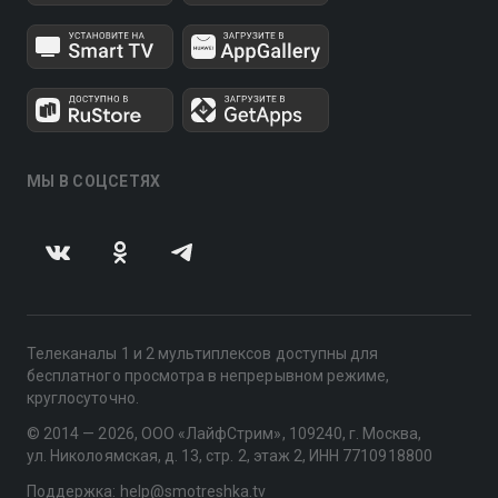
МЫ В СОЦСЕТЯХ
Телеканалы 1 и 2 мультиплексов доступны для
бесплатного просмотра в непрерывном режиме,
круглосуточно.
© 2014 — 2026, ООО «ЛайфСтрим», 109240, г. Москва,
ул. Николоямская, д. 13, стр. 2, этаж 2, ИНН 7710918800
Поддержка: help@smotreshka.tv