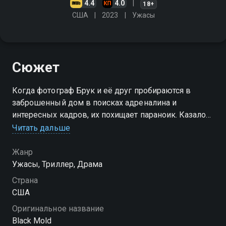
4.4
4.0
18+
США
2023
Ужасы
Сюжет
Когда фотограф Брук и её друг пробираются в
заброшенный дом в поисках адреналина и
интересных кадров, их похищает параноик. Казалось
бы, что может быть хуже? Но похититель - далеко
Читать дальше
не единственная угроза в этом особняке
Жанр
Ужасы, Триллер, Драма
Страна
США
Оригинальное название
Black Mold