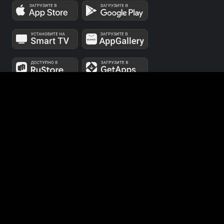
МЫ В СОЦСЕТЯХ
Телеканалы 1 и 2 мультиплексов доступны для
бесплатного просмотра в непрерывном режиме,
круглосуточно.
© 2014 — 2026, ООО «ЛайфСтрим», 109240, г. Москва,
ул. Николоямская, д. 13, стр. 2, этаж 2, ИНН 7710918800