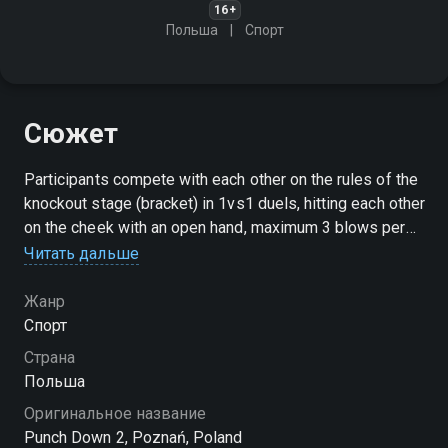
16+
Польша
Спорт
Сюжет
Participants compete with each other on the rules of the
knockout stage (bracket) in 1vs1 duels, hitting each other
on the cheek with an open hand, maximum 3 blows per
person. The winner is decided by a knock-out or a judge's
Читать дальше
verdict
Жанр
Спорт
Страна
Польша
Оригинальное название
Punch Down 2, Poznań, Poland