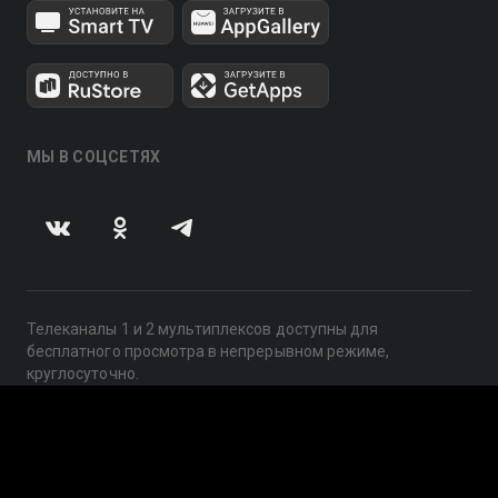
МЫ В СОЦСЕТЯХ
Телеканалы 1 и 2 мультиплексов доступны для
бесплатного просмотра в непрерывном режиме,
круглосуточно.
© 2014 — 2026, ООО «ЛайфСтрим», 109240, г. Москва,
ул. Николоямская, д. 13, стр. 2, этаж 2, ИНН 7710918800
Поддержка: help@smotreshka.tv