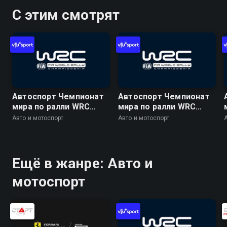
С этим смотрят
Автоспорт Чемпионат
Автоспорт Чемпионат
мира по ралли WRC
мира по ралли WRC
2026. 10 этап. Ралли
2026. 10 этап. Ралли
Авто и мотоспорт
Авто и мотоспорт
Финляндия. День 1. 1
Финляндия. День 2. 9
спецучасток. Харью 1
спецучасток. Хохо 2
Ещё в жанре: Авто и
мотоспорт