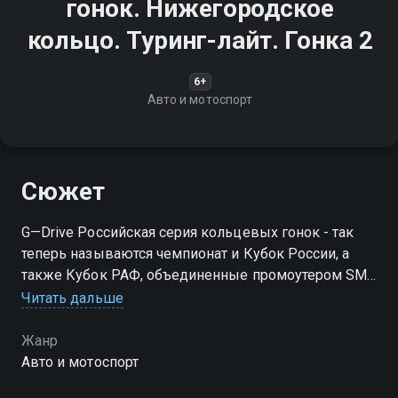
гонок. Нижегородское
кольцо. Туринг-лайт. Гонка 2
6+
Авто и мотоспорт
Сюжет
G—Drive Российская серия кольцевых гонок - так
теперь называются чемпионат и Кубок России, а
также Кубок РАФ, объединенные промоутером SMP
Racing. Партнером серии в 2022 году стал
Читать дальше
топливный бренд G—Drive от сети АЗС
"Газпромнефть"
Жанр
Авто и мотоспорт