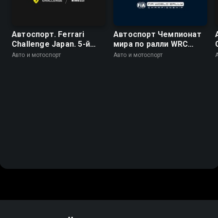
Автоспорт. Ferrari
Автоспорт Чемпионат
Challenge Japan. 5-й
мира по ралли WRC
этап. Сузука. Trofeo
2026. 10 этап. Ралли
Авто и мотоспорт
Авто и мотоспорт
Pirelli. Гонка 2
Финляндия. День 4. 19
спецучасток. Химос -
Йямся 1