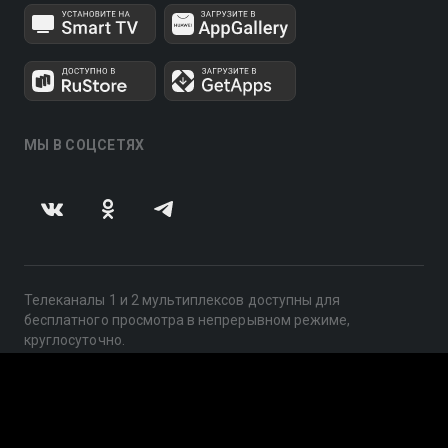
МЫ В СОЦСЕТЯХ
Телеканалы 1 и 2 мультиплексов доступны для
бесплатного просмотра в непрерывном режиме,
круглосуточно.
© 2014 — 2026, ООО «ЛайфСтрим», 109240, г. Москва,
ул. Николоямская, д. 13, стр. 2, этаж 2, ИНН 7710918800
Поддержка: help@smotreshka.tv