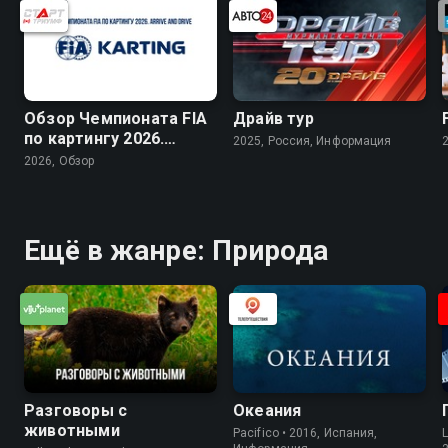
Обзор Чемпионата FIA
Драйв тур
по картингу 2026.
2025, Россия, Информация
Arrive and Drive
2026, Обзор
Ещё в жанре: Природа
Разговоры с
Океания
животными
Pacifico • 2016, Испания,
L