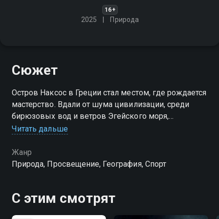
16+
2025
Природа
Сюжет
Остров Наксос в Греции стал местом, где рождается
мастерство. Вдали от шума цивилизации, среди
бирюзовых вод и ветров Эгейского моря,
легендарный спортсмен создал уникальный
Читать дальше
тренировочный лагерь - настоящую лабораторию
фристайла
Жанр
Природа, Просвещение, География, Спорт
С этим смотрят