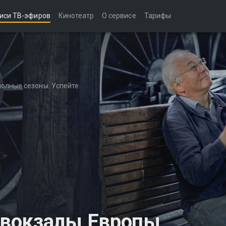
иси ТВ-эфиров
Кинотеатр
О сервисе
Тарифы
полные сезоны. Успейте
 вокзалы Европы