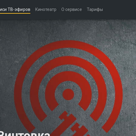
иси ТВ-эфиров
Кинотеатр
О сервисе
Тарифы
 Винтовка