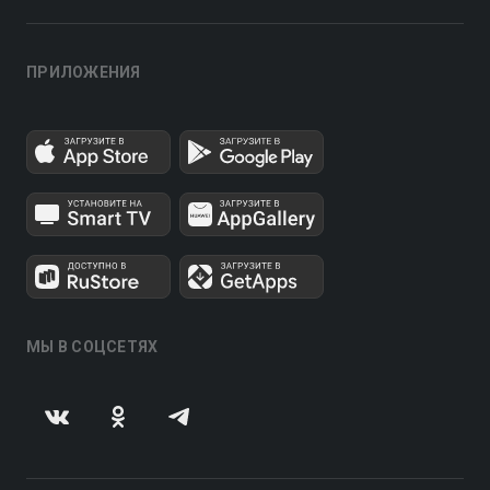
ПРИЛОЖЕНИЯ
МЫ В СОЦСЕТЯХ